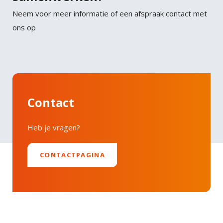
Tortor consequat id porta nibh venenatis cras sed
Twitter
Neem voor meer informatie of een afspraak contact met
felis.
ons op
Faucibus vitae aliquet nec ullamcorper sit amet
LinkedIn
risus nullam. Orci sagittis eu volutpat odio facilisis
mauris sit. Nisl nisi scelerisque eu ultrices vitae
auctor eu. Interdum posuere lorem ipsum dolor sit
amet consectetur adipiscing.
Contact
Heb je vragen?
CONTACTPAGINA