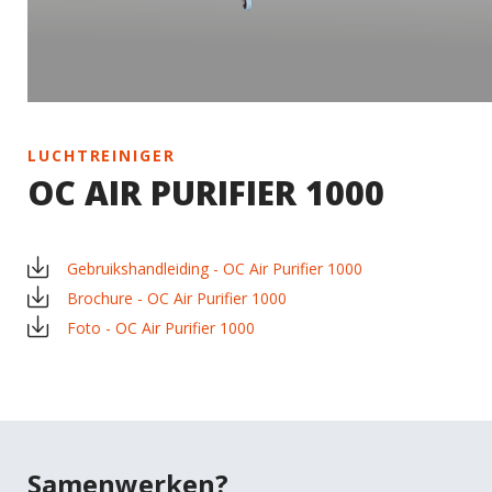
LUCHTREINIGER
OC AIR PURIFIER 1000
Gebruikshandleiding - OC Air Purifier 1000
×
EXAMPLE POP-UP
Brochure - OC Air Purifier 1000
Foto - OC Air Purifier 1000
Tristique sollicitudin nibh sit amet commodo nulla.
Penatibus et magnis dis parturient montes
×
SHARE
nascetur ridiculus mus. Id aliquet risus feugiat in
ante. Nullam vehicula ipsum a arcu. Tristique
Facebook
magna sit amet purus gravida quis blandit turpis.
Samenwerken?