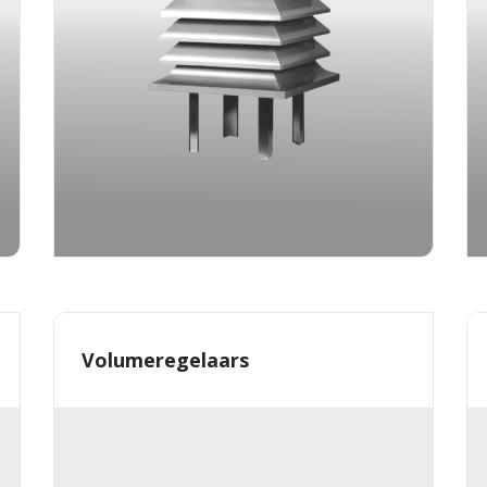
Volumeregelaars
×
EXAMPLE POP-UP
Tristique sollicitudin nibh sit amet commodo nulla.