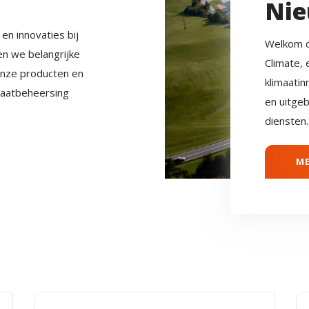
Nie
en innovaties bij
Welkom o
en we belangrijke
Climate, 
onze producten en
klimaati
maatbeheersing
en uitge
diensten.
ME