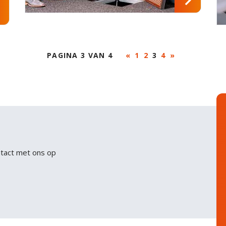
PAGINA 3 VAN 4
«
1
2
3
4
»
ntact met ons op