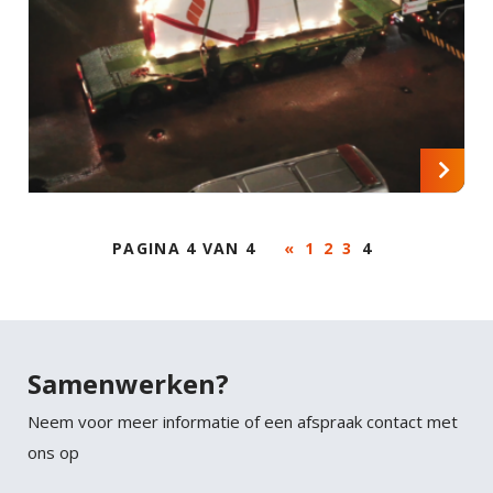
Faucibus vitae aliquet nec ullamcorper sit amet
LinkedIn
risus nullam. Orci sagittis eu volutpat odio facilisis
mauris sit. Nisl nisi scelerisque eu ultrices vitae
auctor eu. Interdum posuere lorem ipsum dolor sit
amet consectetur adipiscing.
PAGINA 4 VAN 4
«
1
2
3
4
Samenwerken?
Neem voor meer informatie of een afspraak contact met
ons op