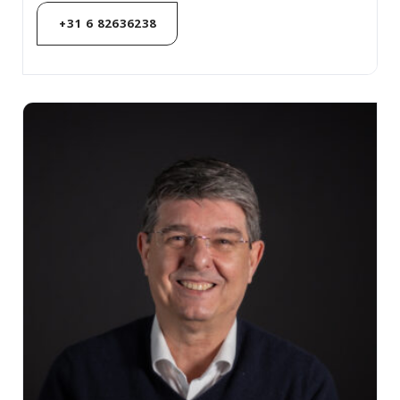
+31 6 82636238