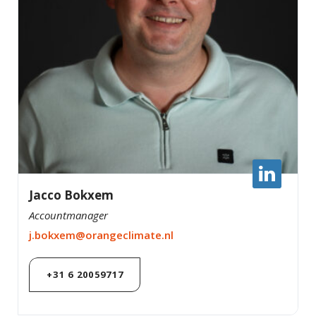
Jacco Bokxem
Accountmanager
j.bokxem@orangeclimate.nl
+31 6 20059717