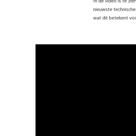
In de video is te z
nieuwste technische
wat dit betekent vo