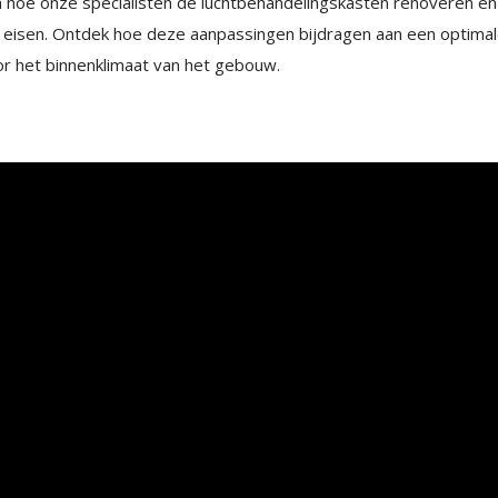
ien hoe onze specialisten de luchtbehandelingskasten renoveren e
Interdum posuere lorem ipsum dolor sit amet
 eisen. Ontdek hoe deze aanpassingen bijdragen aan een optimale
consectetur adipiscing.
or het binnenklimaat van het gebouw.