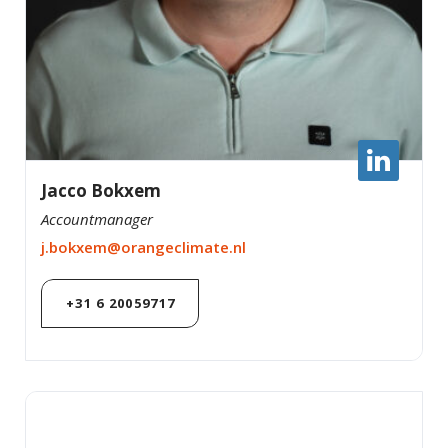
Jacco Bokxem
Accountmanager
j.bokxem@orangeclimate.nl
+31 6 20059717