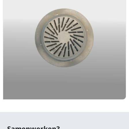
Tortor consequat id porta nibh venenatis cras sed
Twitter
felis.
Faucibus vitae aliquet nec ullamcorper sit amet
LinkedIn
risus nullam. Orci sagittis eu volutpat odio facilisis
mauris sit. Nisl nisi scelerisque eu ultrices vitae
auctor eu. Interdum posuere lorem ipsum dolor sit
amet consectetur adipiscing.
Samenwerken?